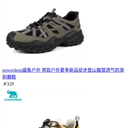
powerdeep盛象户外 男款户外夏季新品徒步登山露营透气防滑
耐磨鞋
￥329