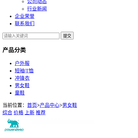
公司动态
行业新闻
企业荣誉
联系我们
提交
产品分类
户外服
短袖|T恤
冲锋衣
男女鞋
童鞋
当前位置：
首页
>
产品中心
>
男女鞋
综合
价格
上新
推荐