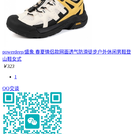
powerdeep/盛象 春夏情侣款网面透气防滑徒步户外休闲男鞋登
山鞋女式
￥323
1
QQ交谈