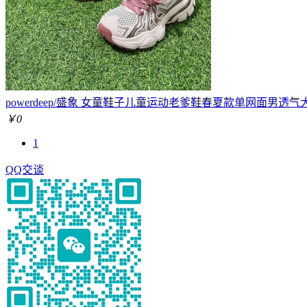
powerdeep/盛象 女童鞋子儿童运动老爹鞋春夏款单网面男透气
￥0
1
QQ交谈