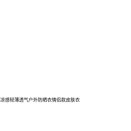
女款夏季凉感轻薄透气户外防晒衣情侣款皮肤衣