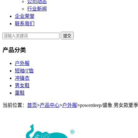
公司动态
行业新闻
企业荣誉
联系我们
提交
产品分类
户外服
短袖|T恤
冲锋衣
男女鞋
童鞋
当前位置：
首页
>
产品中心
>
户外服
>
powerdeep/盛象 男