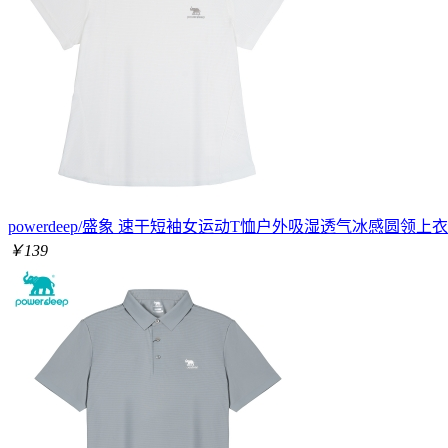
powerdeep/盛象 速干短袖女运动T恤户外吸湿透气冰感圆领上
￥139