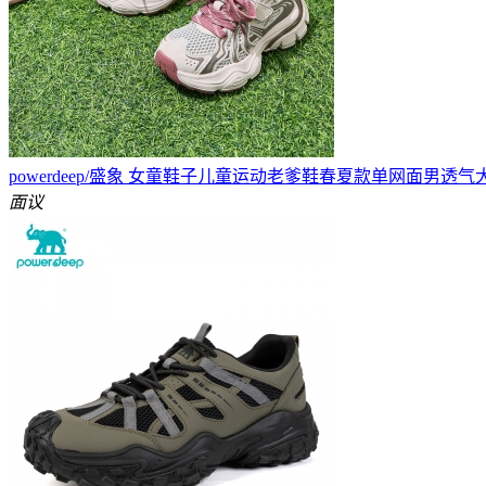
powerdeep/盛象 女童鞋子儿童运动老爹鞋春夏款单网面男透气
面议