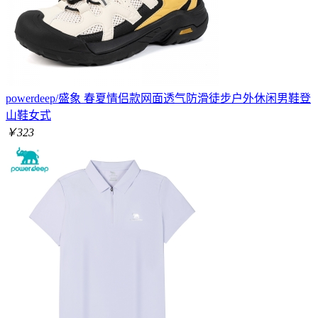
powerdeep/盛象 春夏情侣款网面透气防滑徒步户外休闲男鞋登
山鞋女式
￥323