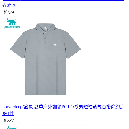
衣夏季
￥139
powerdeep/盛象 夏季户外翻领POLO衫男短袖透气百搭简约凉
感T恤
￥237