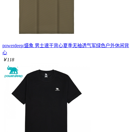
powerdeep/盛象 男士速干背心夏季无袖透气军绿色户外休闲背
心
￥118