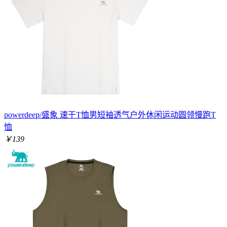
powerdeep/盛象 速干T恤男短袖透气户外休闲运动圆领慢跑T
恤
￥139