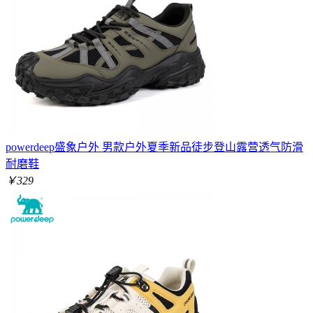
powerdeep盛象户外 男款户外夏季新品徒步登山露营透气防滑
耐磨鞋
￥329