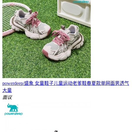
powerdeep/盛象 女童鞋子儿童运动老爹鞋春夏款单网面男透气
大童
面议